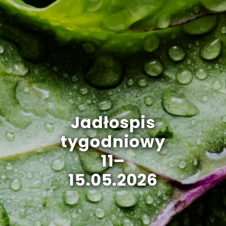
Jadłospis
tygodniowy
11–
15.05.2026